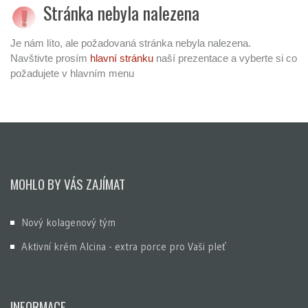
Stránka nebyla nalezena
Je nám líto, ale požadovaná stránka nebyla nalezena.
Navštivte prosím
hlavní stránku
naší prezentace a vyberte si co
požadujete v hlavním menu
MOHLO BY VÁS ZAJÍMAT
Nový kolagenový tým
Aktivní krém Alcina - extra porce pro Vaši pleť
INFORMACE