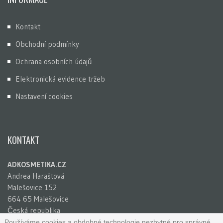
Kontakt
Obchodní podmínky
Ochrana osobních údajů
Elektronická evidence tržeb
Nastavení cookies
KONTAKT
ADKOSMETIKA.CZ
Andrea Haraštová
Malešovice 152
664 65 Malešovice
Česká republika
IČ: 65781741
Používáme cookies a obdobné technologie nezbytné pro správné