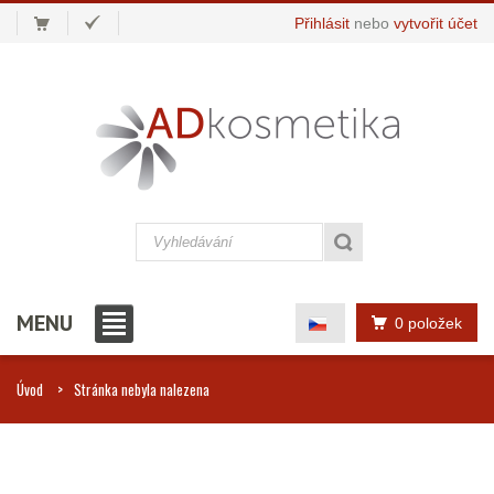
Přihlásit
nebo
vytvořit účet
MENU
0 položek
Úvod
Stránka nebyla nalezena