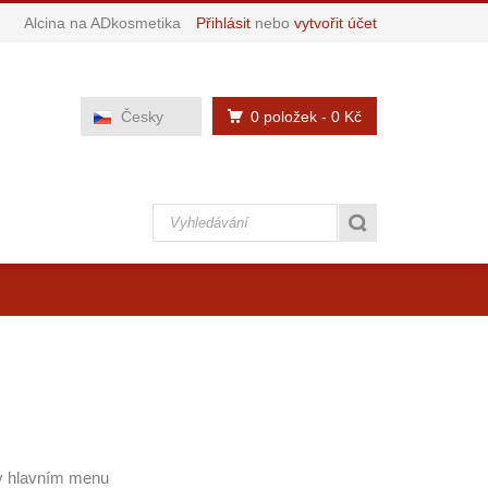
Alcina na ADkosmetika
Přihlásit
nebo
vytvořit účet
0 položek
- 0 Kč
Česky
 v hlavním menu