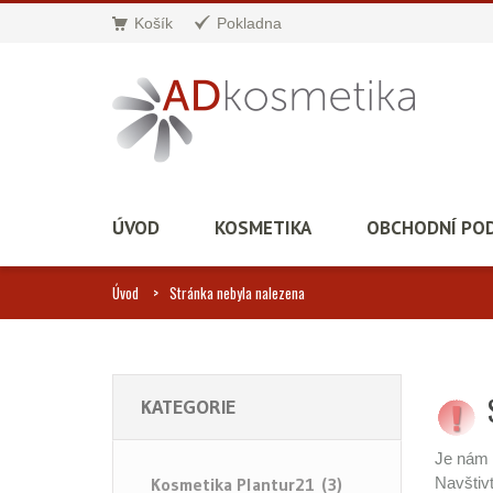
Košík
Pokladna
ÚVOD
KOSMETIKA
OBCHODNÍ PO
Úvod
Stránka nebyla nalezena
KATEGORIE
Je nám 
Kosmetika Plantur21 (3)
Navštiv