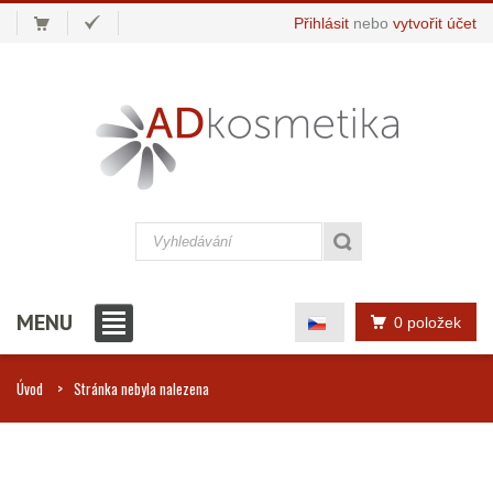
Přihlásit
nebo
vytvořit účet
MENU
0 položek
Úvod
Stránka nebyla nalezena