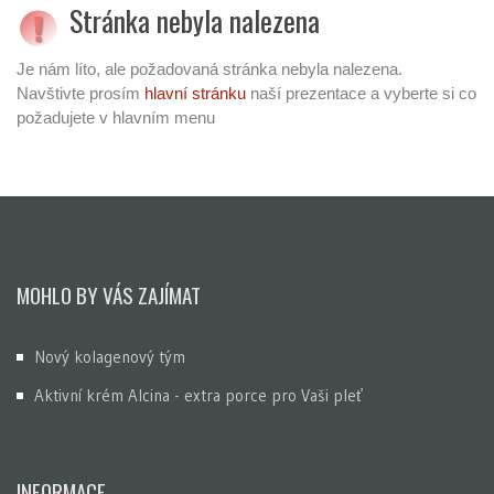
Stránka nebyla nalezena
Je nám líto, ale požadovaná stránka nebyla nalezena.
Navštivte prosím
hlavní stránku
naší prezentace a vyberte si co
požadujete v hlavním menu
MOHLO BY VÁS ZAJÍMAT
Nový kolagenový tým
Aktivní krém Alcina - extra porce pro Vaši pleť
INFORMACE