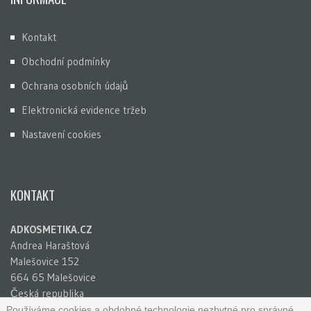
Kontakt
Obchodní podmínky
Ochrana osobních údajů
Elektronická evidence tržeb
Nastavení cookies
KONTAKT
ADKOSMETIKA.CZ
Andrea Haraštová
Malešovice 152
664 65 Malešovice
Česká republika
IČ: 65781741
Používáme cookies a obdobné technologie nezbytné pro správné