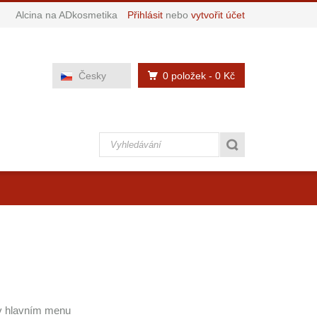
Alcina na ADkosmetika
Přihlásit
nebo
vytvořit účet
0 položek
- 0 Kč
Česky
 v hlavním menu