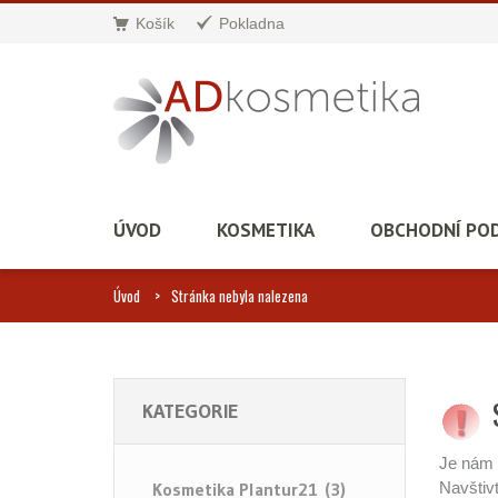
Košík
Pokladna
ÚVOD
KOSMETIKA
OBCHODNÍ PO
Úvod
Stránka nebyla nalezena
KATEGORIE
Je nám 
Kosmetika Plantur21 (3)
Navštiv