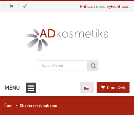
Přihlásit
nebo
vytvořit účet
MENU
0 položek
Úvod
Stránka nebyla nalezena