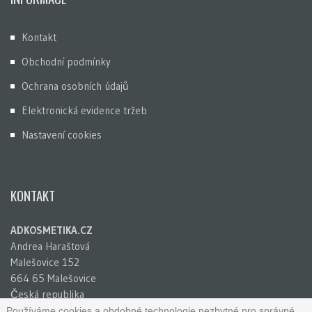
Kontakt
Obchodní podmínky
Ochrana osobních údajů
Elektronická evidence tržeb
Nastavení cookies
KONTAKT
ADKOSMETIKA.CZ
Andrea Haraštová
Malešovice 152
664 65 Malešovice
Česká republika
IČ: 65781741
Používáme cookies a obdobné technologie nezbytné pro správné