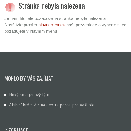
Stránka nebyla nalezena
Je nám líto, ale požadovaná stránka nebyla nalezena.
Navštivte prosím
hlavní stránku
naší prezentace a vyberte si co
požadujete v hlavním menu
MOHLO BY VÁS ZAJÍMAT
Nový kolagenový tým
Aktivní krém Alcina - extra porce pro Vaši pleť
INFORMACE