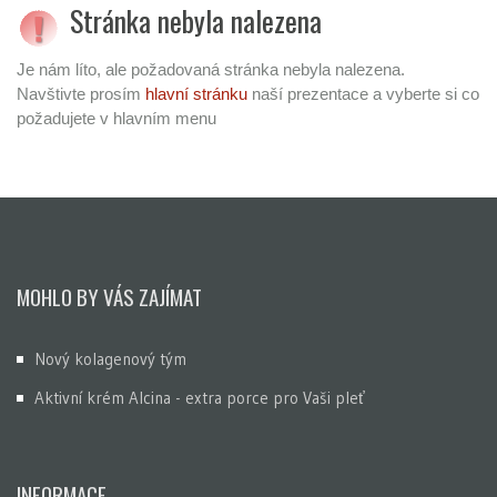
Stránka nebyla nalezena
Je nám líto, ale požadovaná stránka nebyla nalezena.
Navštivte prosím
hlavní stránku
naší prezentace a vyberte si co
požadujete v hlavním menu
MOHLO BY VÁS ZAJÍMAT
Nový kolagenový tým
Aktivní krém Alcina - extra porce pro Vaši pleť
INFORMACE