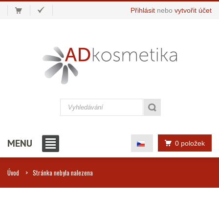
Přihlásit
nebo
vytvořit účet
MENU
0 položek
Úvod
Stránka nebyla nalezena