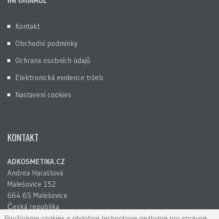
Kontakt
Obchodní podmínky
Ochrana osobních údajů
Elektronická evidence tržeb
Nastavení cookies
KONTAKT
ADKOSMETIKA.CZ
Andrea Haraštová
Malešovice 152
664 65 Malešovice
Česká republika
IČ: 65781741
Používáme cookies a obdobné technologie nezbytné pro správné