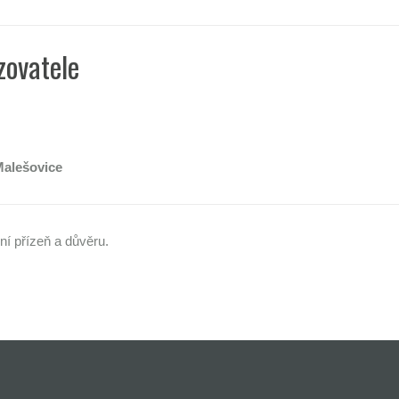
zovatele
Malešovice
í přízeň a důvěru.