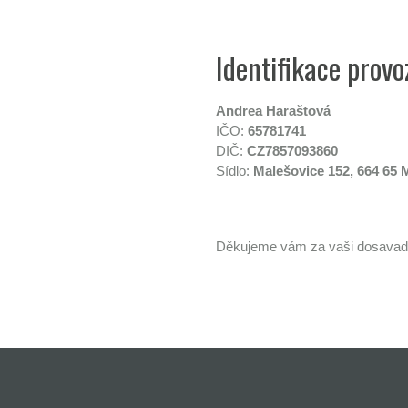
Identifikace provo
Andrea Haraštová
IČO:
65781741
DIČ:
CZ7857093860
Sídlo:
Malešovice 152, 664 65 
Děkujeme vám za vaši dosavadn