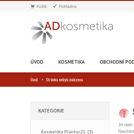
Košík
Pokladna
ÚVOD
KOSMETIKA
OBCHODNÍ PO
Úvod
Stránka nebyla nalezena
KATEGORIE
Je nám 
Kosmetika Plantur21 (3)
Navštiv