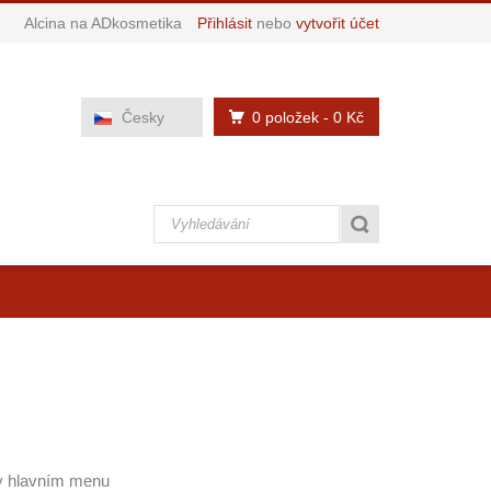
Alcina na ADkosmetika
Přihlásit
nebo
vytvořit účet
0 položek
- 0 Kč
Česky
 v hlavním menu